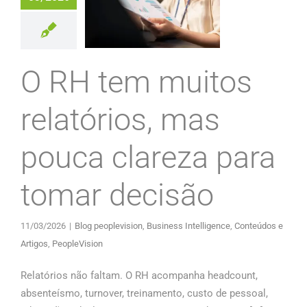
O RH tem muitos
relatórios, mas
pouca clareza para
tomar decisão
11/03/2026
|
Blog peoplevision
,
Business Intelligence
,
Conteúdos e
Artigos
,
PeopleVision
Relatórios não faltam. O RH acompanha headcount,
absenteísmo, turnover, treinamento, custo de pessoal,