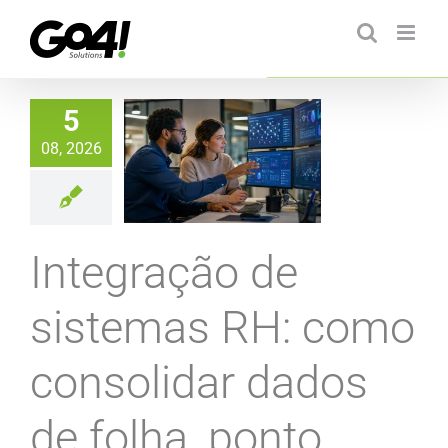
Ir
para
o
conteúdo
5
08, 2026
Integração de
sistemas RH: como
consolidar dados
de folha, ponto,