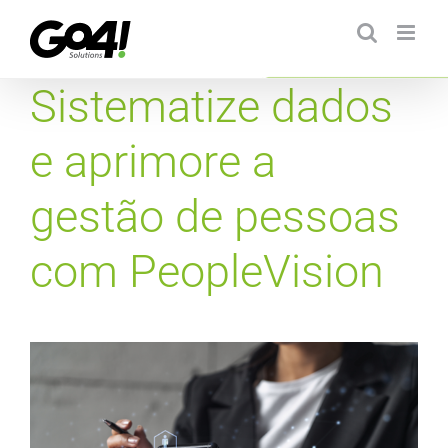
Ir
para
o
conteúdo
Sistematize dados
e aprimore a
gestão de pessoas
com PeopleVision