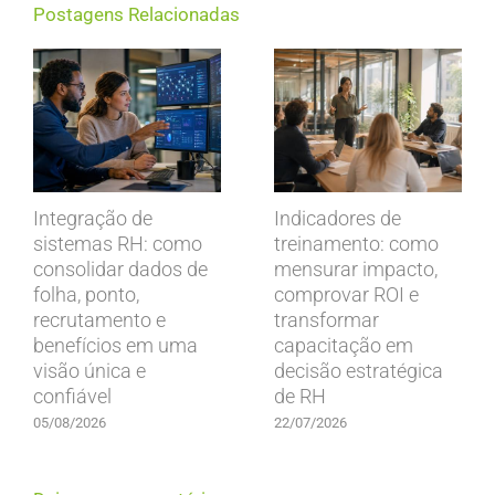
Postagens Relacionadas
Integração de
Indicadores de
sistemas RH: como
treinamento: como
consolidar dados de
mensurar impacto,
folha, ponto,
comprovar ROI e
recrutamento e
transformar
benefícios em uma
capacitação em
visão única e
decisão estratégica
confiável
de RH
05/08/2026
22/07/2026