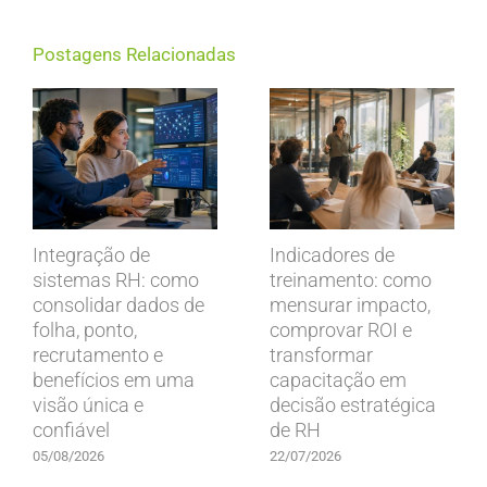
Postagens Relacionadas
Integração de
Indicadores de
sistemas RH: como
treinamento: como
consolidar dados de
mensurar impacto,
folha, ponto,
comprovar ROI e
recrutamento e
transformar
benefícios em uma
capacitação em
visão única e
decisão estratégica
confiável
de RH
05/08/2026
22/07/2026