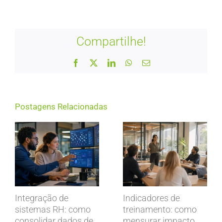
Compartilhe!
Facebook
X
LinkedIn
WhatsApp
E-
mail
Postagens Relacionadas
Integração de
Indicadores de
sistemas RH: como
treinamento: como
consolidar dados de
mensurar impacto,