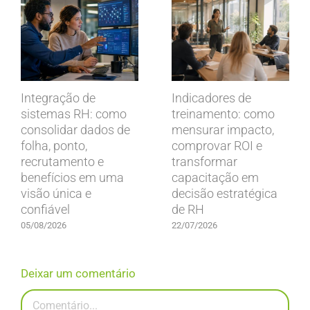
Integração de
Indicadores de
sistemas RH: como
treinamento: como
consolidar dados de
mensurar impacto,
folha, ponto,
comprovar ROI e
recrutamento e
transformar
benefícios em uma
capacitação em
visão única e
decisão estratégica
confiável
de RH
05/08/2026
22/07/2026
Deixar um comentário
Comentário